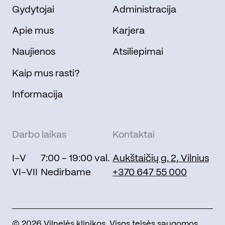
Gydytojai
Administracija
Apie mus
Karjera
Naujienos
Atsiliepimai
Kaip mus rasti?
Informacija
Darbo laikas
Kontaktai
I-V
7:00 - 19:00 val.
Aukštaičių g. 2, Vilnius
VI-VII
Nedirbame
+370 647 55 000
© 2026 Vilnelės klinikos. Visos teisės saugomos.