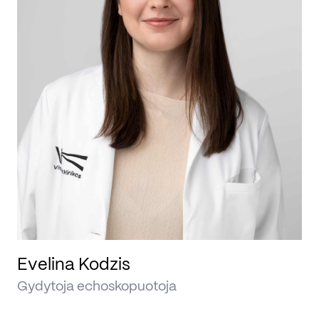
Evelina Kodzis
G
Gydytoja echoskopuotoja
Gy