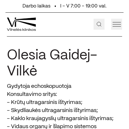
Eiti prie turinio
Darbo laikas
I - V 7:00 - 19:00 val.
+370 647 55 000
Aukštaičių g. 2, Vilnius
Olesia Gaidej-
Vilkė
Gydytoja echoskopuotoja
Konsultavimo sritys:
- Krūtų ultragarsinis ištyrimas;
- Skydliaukės ultragarsinis ištyrimas;
- Kaklo kraujagyslių ultragarsinis ištyrimas;
- Vidaus organų ir šlapimo sistemos