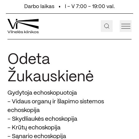
Eiti prie turinio
Darbo laikas
I - V 7:00 - 19:00 val.
+370 647 55 000
Aukštaičių g. 2, Vilnius
Odeta
Žukauskienė
Gydytoja echoskopuotoja
- Vidaus organų ir šlapimo sistemos
echoskopija
- Skydliaukės echoskopija
- Krūtų echoskopija
- Sąnario echoskopija