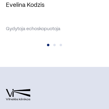
Evelina Kodzis
G
Gydytoja echoskopuotoja
Gy