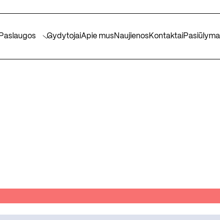
Paslaugos
Gydytojai
Apie mus
Naujienos
Kontaktai
Pasiūlyma