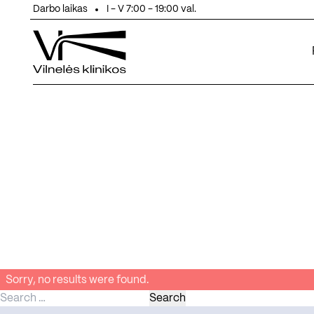
Eiti prie turinio
Darbo laikas
I - V 7:00 - 19:00 val.
Sorry, no results were found.
Search for:
Search