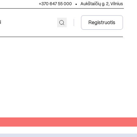
+370 647 55 000
Aukštaičių g. 2, Vilnius
i
Registruotis