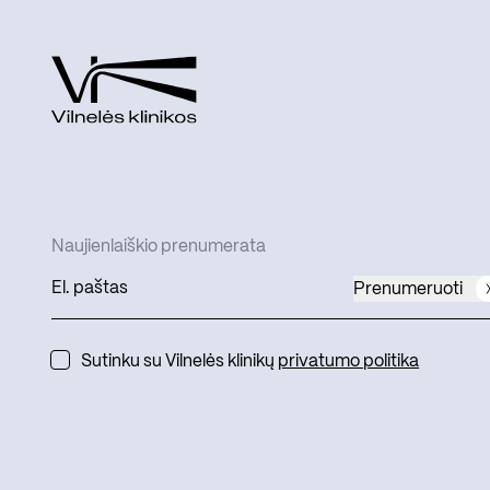
Naujienlaiškio prenumerata
Prenumeruoti
Sutinku su Vilnelės klinikų
privatumo politika