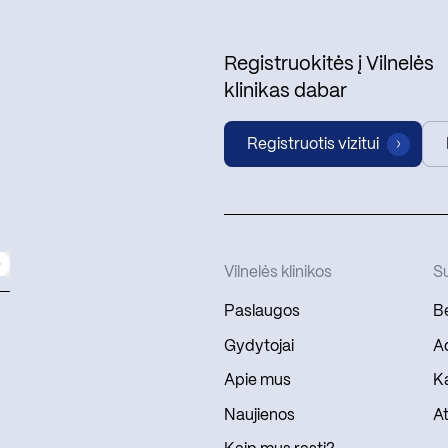
Registruokitės į Vilnelės
klinikas dabar
Registruotis vizitui
Vilnelės klinikos
Su
Paslaugos
Be
Gydytojai
Ad
Apie mus
Ka
Naujienos
At