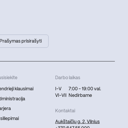
Prašymas prisirašyti
sisiekite
Darbo laikas
ndrieji klausimai
I-V
7:00 - 19:00 val.
VI-VII
Nedirbame
ministracija
rjera
Kontaktai
siliepimai
Aukštaičių g. 2, Vilnius