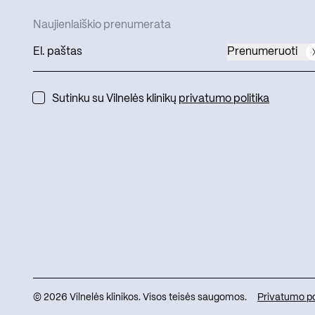
Naujienlaiškio prenumerata
Prenumeruoti
Sutinku su Vilnelės klinikų
privatumo politika
© 2026 Vilnelės klinikos. Visos teisės saugomos.
Privatumo po