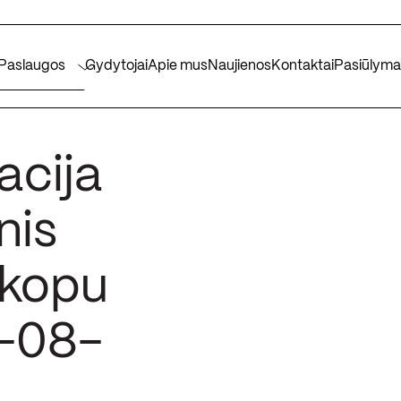
Paslaugos
Gydytojai
Apie mus
Naujienos
Kontaktai
Pasiūlyma
acija
nis
skopu
6-08-