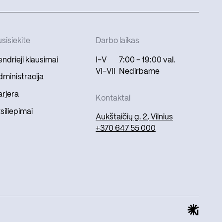
sisiekite
Darbo laikas
ndrieji klausimai
I-V
7:00 - 19:00 val.
VI-VII
Nedirbame
ministracija
rjera
Kontaktai
siliepimai
Aukštaičių g. 2, Vilnius
+370 647 55 000