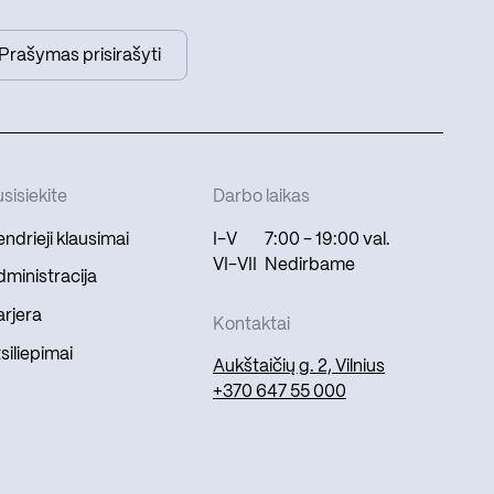
Prašymas prisirašyti
sisiekite
Darbo laikas
ndrieji klausimai
I-V
7:00 - 19:00 val.
VI-VII
Nedirbame
ministracija
rjera
Kontaktai
siliepimai
Aukštaičių g. 2, Vilnius
+370 647 55 000