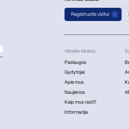
Registruotis vizitui
Vilnelės klinikos
Su
Paslaugos
Be
Gydytojai
Ad
Apie mus
Ka
Naujienos
At
Kaip mus rasti?
Informacija