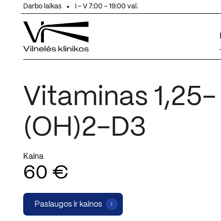
Eiti prie turinio
Darbo laikas
I - V 7:00 - 19:00 val.
Vitaminas 1,25-
(OH)2-D3
Kaina
60 €
Paslaugos ir kainos