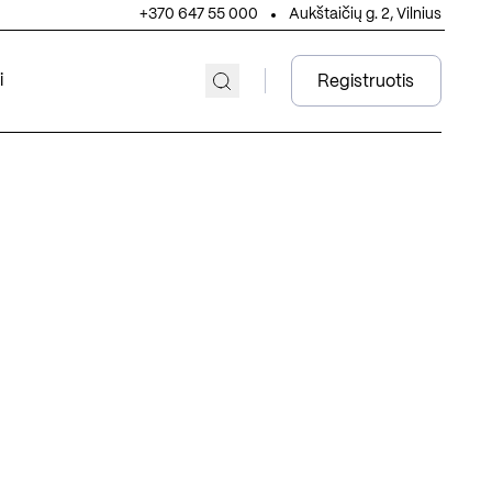
+370 647 55 000
Aukštaičių g. 2, Vilnius
i
Registruotis