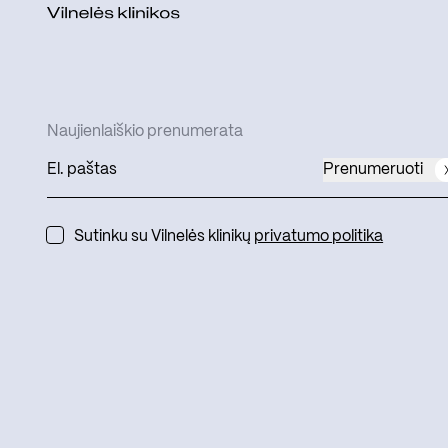
Naujienlaiškio prenumerata
Prenumeruoti
Sutinku su Vilnelės klinikų
privatumo politika