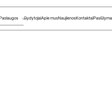
Paslaugos
Gydytojai
Apie mus
Naujienos
Kontaktai
Pasiūlyma