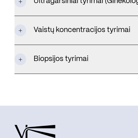
Ultragarsiniai tyrimai (Ginekolog
Vaistų koncentracijos tyrimai
Biopsijos tyrimai