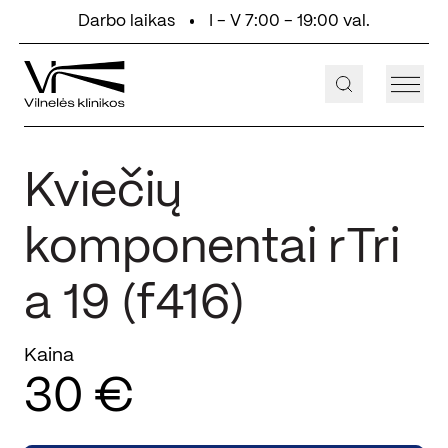
Eiti prie turinio
Darbo laikas
I - V 7:00 - 19:00 val.
+370 647 55 000
Aukštaičių g. 2, Vilnius
Kviečių
komponentai rTri
a 19 (f416)
Kaina
30 €