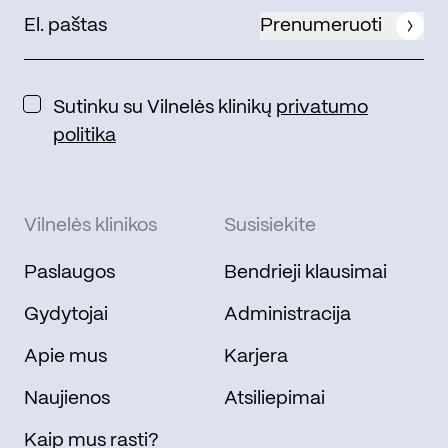
Prenumeruoti
Sutinku su Vilnelės klinikų
privatumo
politika
Vilnelės klinikos
Susisiekite
Paslaugos
Bendrieji klausimai
Gydytojai
Administracija
Apie mus
Karjera
Naujienos
Atsiliepimai
Kaip mus rasti?