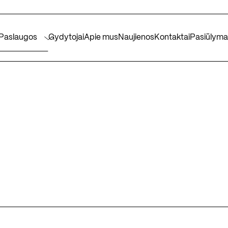
Paslaugos
Gydytojai
Apie mus
Naujienos
Kontaktai
Pasiūlyma