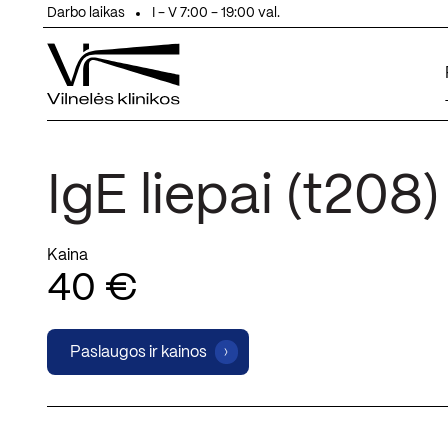
Eiti prie turinio
Darbo laikas
I - V 7:00 - 19:00 val.
IgE liepai (t208)
Kaina
40 €
Paslaugos ir kainos