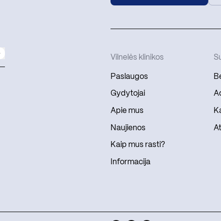
Vilnelės klinikos
Su
Paslaugos
Be
Gydytojai
Ad
Apie mus
Ka
Naujienos
At
Kaip mus rasti?
Informacija