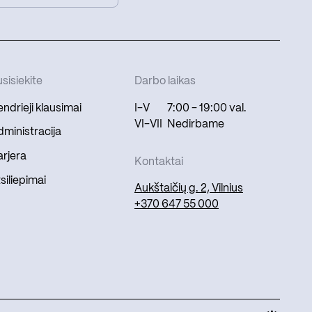
sisiekite
Darbo laikas
ndrieji klausimai
I-V
7:00 - 19:00 val.
VI-VII
Nedirbame
ministracija
rjera
Kontaktai
siliepimai
Aukštaičių g. 2, Vilnius
+370 647 55 000