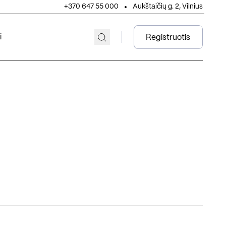
+370 647 55 000
Aukštaičių g. 2, Vilnius
i
Registruotis