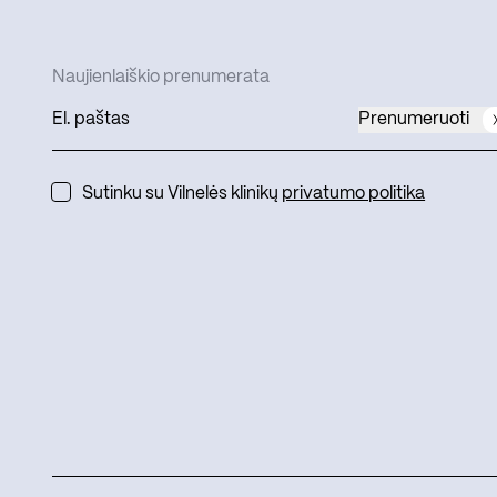
Naujienlaiškio prenumerata
Prenumeruoti
Sutinku su Vilnelės klinikų
privatumo politika