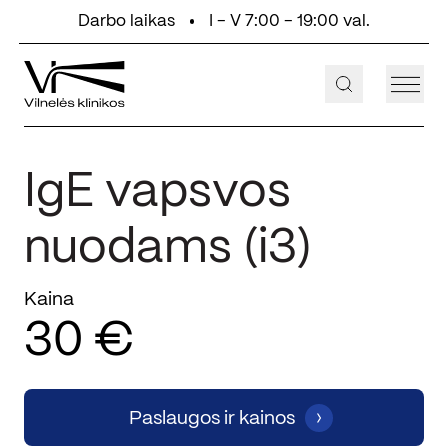
Eiti prie turinio
Darbo laikas
I - V 7:00 - 19:00 val.
+370 647 55 000
Aukštaičių g. 2, Vilnius
IgE vapsvos
nuodams (i3)
Kaina
30 €
Paslaugos ir kainos