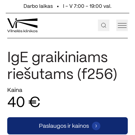
Eiti prie turinio
Darbo laikas
I - V 7:00 - 19:00 val.
+370 647 55 000
Aukštaičių g. 2, Vilnius
IgE graikiniams
riešutams (f256)
Kaina
40 €
Paslaugos ir kainos