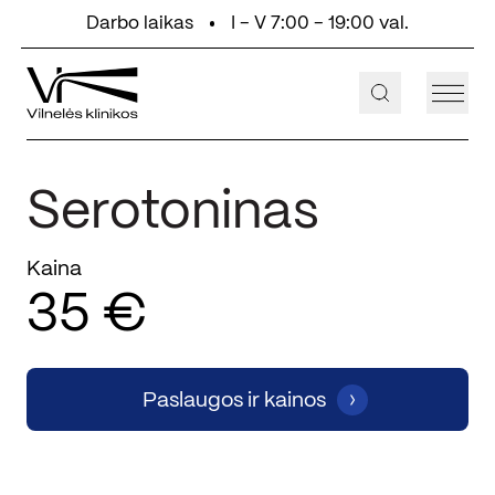
Eiti prie turinio
Darbo laikas
I - V 7:00 - 19:00 val.
+370 647 55 000
Aukštaičių g. 2, Vilnius
Serotoninas
Kaina
35 €
Paslaugos ir kainos