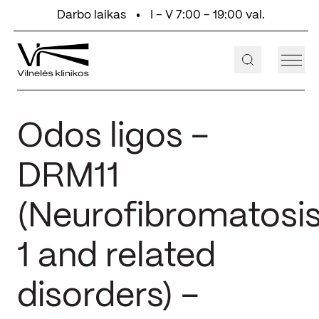
Eiti prie turinio
Darbo laikas
I - V 7:00 - 19:00 val.
+370 647 55 000
Aukštaičių g. 2, Vilnius
Odos ligos –
DRM11
(Neurofibromatosi
1 and related
disorders) –