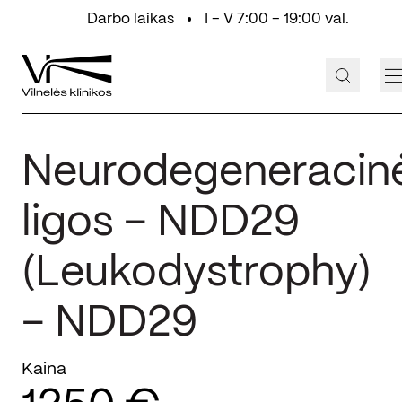
Eiti prie turinio
Darbo laikas
I - V 7:00 - 19:00 val.
+370 647 55 000
Aukštaičių g. 2, Vilnius
Neurodegeneracin
ligos – NDD29
(Leukodystrophy)
– NDD29
Kaina