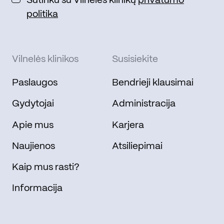
Sutinku su Vilnelės klinikų
privatumo
politika
Vilnelės klinikos
Susisiekite
Paslaugos
Bendrieji klausimai
Gydytojai
Administracija
Apie mus
Karjera
Naujienos
Atsiliepimai
Kaip mus rasti?
Informacija