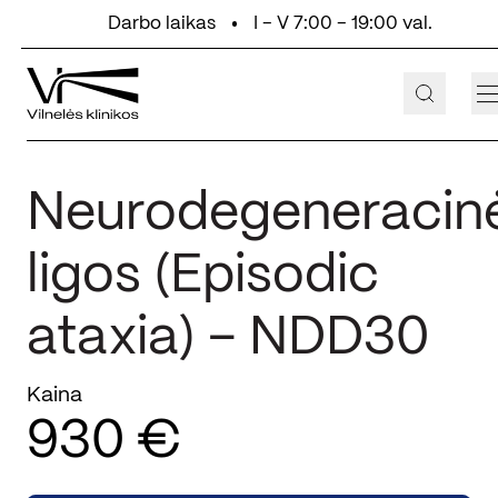
Eiti prie turinio
Darbo laikas
I - V 7:00 - 19:00 val.
+370 647 55 000
Aukštaičių g. 2, Vilnius
Neurodegeneracin
ligos (Episodic
ataxia) – NDD30
Kaina
930 €