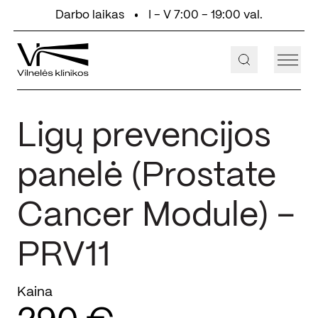
Eiti prie turinio
Darbo laikas
I - V 7:00 - 19:00 val.
+370 647 55 000
Aukštaičių g. 2, Vilnius
Ligų prevencijos
panelė (Prostate
Cancer Module) –
PRV11
Kaina