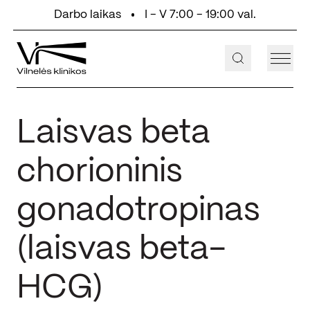
Eiti prie turinio
Darbo laikas
I - V 7:00 - 19:00 val.
+370 647 55 000
Aukštaičių g. 2, Vilnius
Laisvas beta
chorioninis
gonadotropinas
(laisvas beta-
HCG)