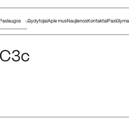
Paslaugos
Gydytojai
Apie mus
Naujienos
Kontaktai
Pasiūlyma
 C3c