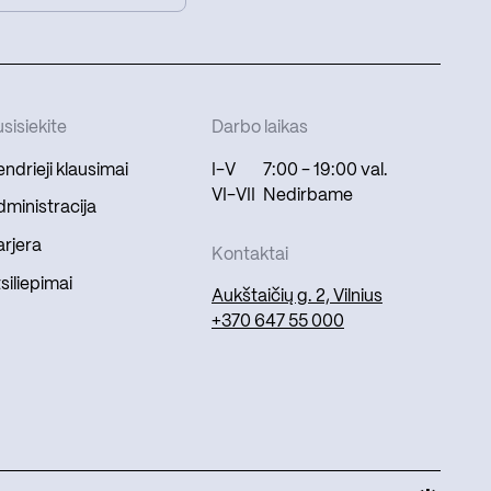
sisiekite
Darbo laikas
ndrieji klausimai
I-V
7:00 - 19:00 val.
VI-VII
Nedirbame
ministracija
rjera
Kontaktai
siliepimai
Aukštaičių g. 2, Vilnius
+370 647 55 000