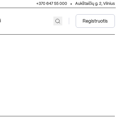
+370 647 55 000
Aukštaičių g. 2, Vilnius
i
Registruotis