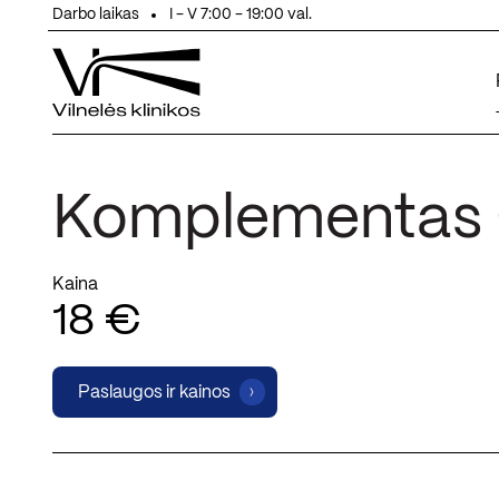
Eiti prie turinio
Darbo laikas
I - V 7:00 - 19:00 val.
Komplementas
Kaina
18 €
Paslaugos ir kainos