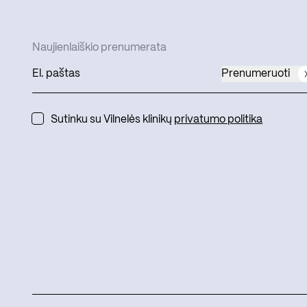
Naujienlaiškio prenumerata
Prenumeruoti
Sutinku su Vilnelės klinikų
privatumo politika