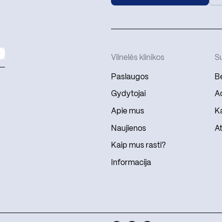
Vilnelės klinikos
Su
Paslaugos
Be
Gydytojai
Ad
Apie mus
Ka
Naujienos
At
Kaip mus rasti?
Informacija