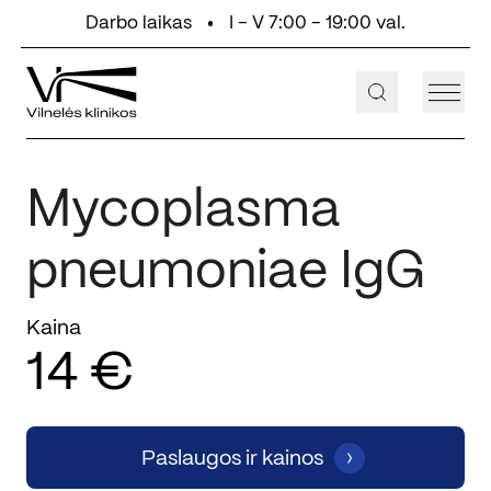
Eiti prie turinio
Darbo laikas
I - V 7:00 - 19:00 val.
+370 647 55 000
Aukštaičių g. 2, Vilnius
Mycoplasma
pneumoniae IgG
Kaina
14 €
Paslaugos ir kainos