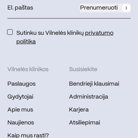
Prenumeruoti
Sutinku su Vilnelės klinikų
privatumo
politika
Vilnelės klinikos
Susisiekite
Paslaugos
Bendrieji klausimai
Gydytojai
Administracija
Apie mus
Karjera
Naujienos
Atsiliepimai
Kaip mus rasti?