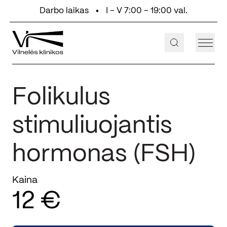
Eiti prie turinio
Darbo laikas
I - V 7:00 - 19:00 val.
+370 647 55 000
Aukštaičių g. 2, Vilnius
Folikulus
stimuliuojantis
hormonas (FSH)
Kaina
12 €