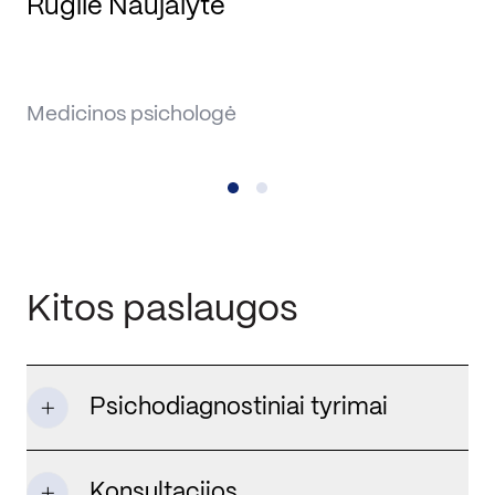
Rugilė Naujalytė
T
Medicinos psichologė
Me
Kitos paslaugos
Psichodiagnostiniai tyrimai
Konsultacijos