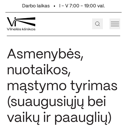
Eiti prie turinio
Darbo laikas
I - V 7:00 - 19:00 val.
+370 647 55 000
Aukštaičių g. 2, Vilnius
Asmenybės,
nuotaikos,
mąstymo tyrimas
(suaugusiųjų bei
vaikų ir paauglių)