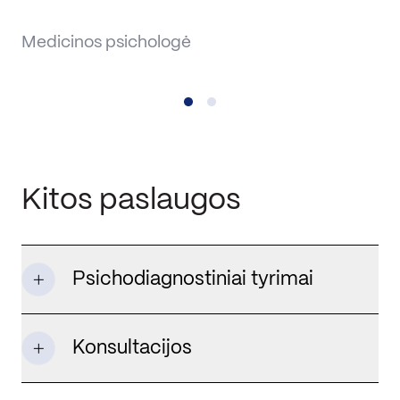
T
Medicinos psichologė
Me
Kitos paslaugos
Psichodiagnostiniai tyrimai
Konsultacijos