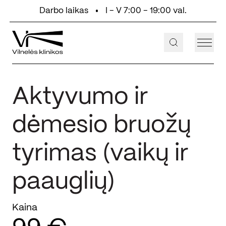
Eiti prie turinio
Darbo laikas
I - V 7:00 - 19:00 val.
+370 647 55 000
Aukštaičių g. 2, Vilnius
Aktyvumo ir
dėmesio bruožų
tyrimas (vaikų ir
paauglių)
Kaina