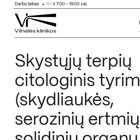
Eiti prie turinio
Darbo laikas
I - V 7:00 - 19:00 val.
Skystųjų terpių
citologinis tyri
(skydliaukės,
serozinių ertmių
solidinių organų