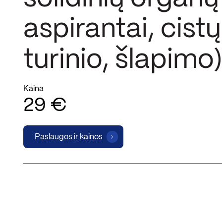
aspirantai, cistų
turinio, šlapimo
Kaina
29 €
Paslaugos ir kainos