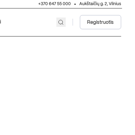
+370 647 55 000
Aukštaičių g. 2, Vilnius
i
Registruotis