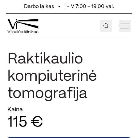
Eiti prie turinio
Darbo laikas
I - V 7:00 - 19:00 val.
+370 647 55 000
Aukštaičių g. 2, Vilnius
Raktikaulio
kompiuterinė
tomografija
Kaina
115 €