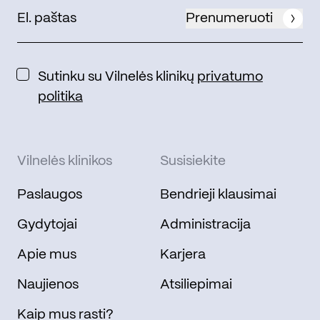
Prenumeruoti
Sutinku su Vilnelės klinikų
privatumo
politika
Vilnelės klinikos
Susisiekite
Paslaugos
Bendrieji klausimai
Gydytojai
Administracija
Apie mus
Karjera
Naujienos
Atsiliepimai
Kaip mus rasti?