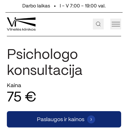
Eiti prie turinio
Darbo laikas
I - V 7:00 - 19:00 val.
+370 647 55 000
Aukštaičių g. 2, Vilnius
Psichologo
konsultacija
Kaina
75 €
Paslaugos ir kainos