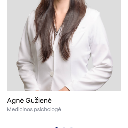
Ru
Agnė Gužienė
Medicinos psichologė
Me