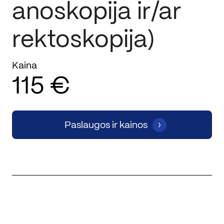
anoskopija ir/ar
rektoskopija)
Kaina
115 €
Paslaugos ir kainos