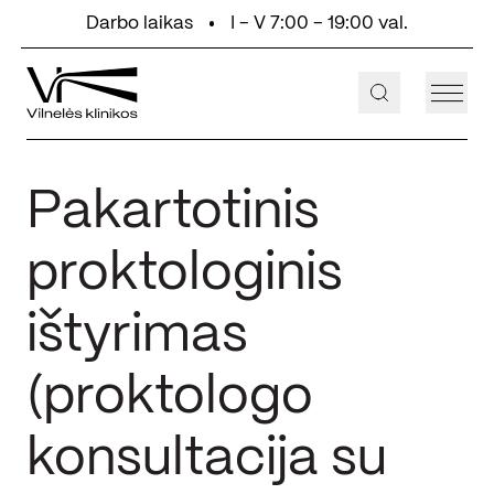
Eiti prie turinio
Darbo laikas
I - V 7:00 - 19:00 val.
+370 647 55 000
Aukštaičių g. 2, Vilnius
Pakartotinis
proktologinis
ištyrimas
(proktologo
konsultacija su