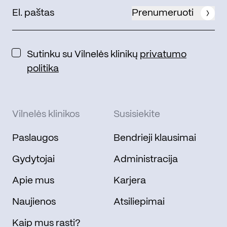
Prenumeruoti
Sutinku su Vilnelės klinikų
privatumo
politika
Vilnelės klinikos
Susisiekite
Paslaugos
Bendrieji klausimai
Gydytojai
Administracija
Apie mus
Karjera
Naujienos
Atsiliepimai
Kaip mus rasti?