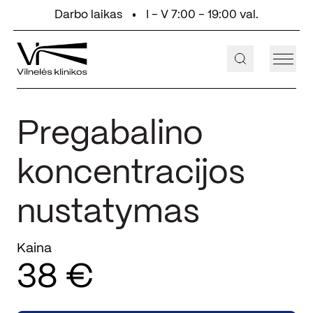
Eiti prie turinio
Darbo laikas
I - V 7:00 - 19:00 val.
+370 647 55 000
Aukštaičių g. 2, Vilnius
Pregabalino
koncentracijos
nustatymas
Kaina
38 €