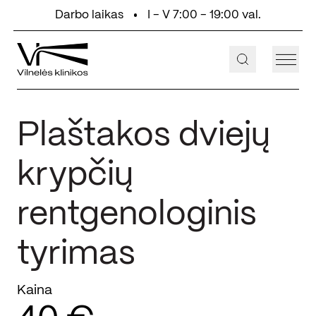
Eiti prie turinio
Darbo laikas
I - V 7:00 - 19:00 val.
+370 647 55 000
Aukštaičių g. 2, Vilnius
Plaštakos dviejų
krypčių
rentgenologinis
tyrimas
Kaina