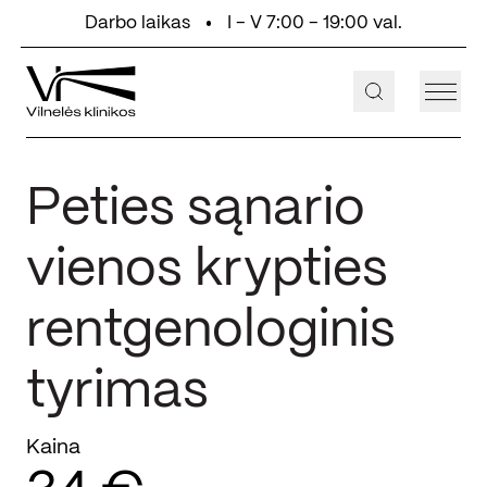
Eiti prie turinio
Darbo laikas
I - V 7:00 - 19:00 val.
+370 647 55 000
Aukštaičių g. 2, Vilnius
Peties sąnario
vienos krypties
rentgenologinis
tyrimas
Kaina