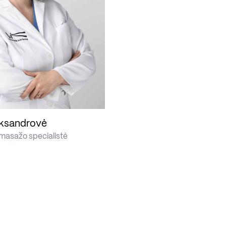
eksandrovė
asažo specialistė