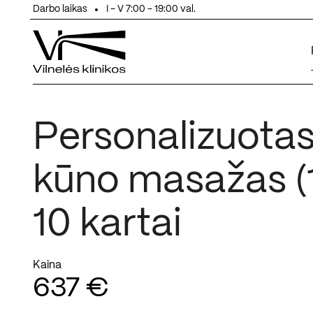
Eiti prie turinio
Darbo laikas
I - V 7:00 - 19:00 val.
Personalizuotas
kūno masažas (1
10 kartai
Kaina
637 €