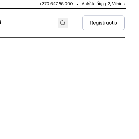
+370 647 55 000
Aukštaičių g. 2, Vilnius
i
Registruotis