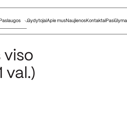
Paslaugos
Gydytojai
Apie mus
Naujienos
Kontaktai
Pasiūlyma
 viso
 val.)