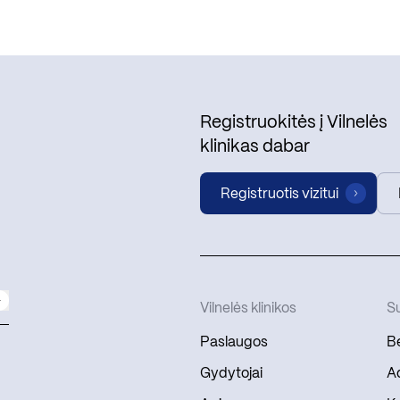
Registruokitės į Vilnelės
klinikas dabar
Registruotis vizitui
Vilnelės klinikos
Su
Paslaugos
Be
Gydytojai
Ad