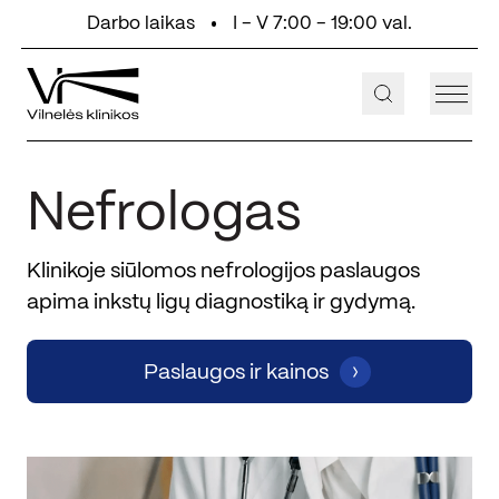
Eiti prie turinio
Darbo laikas
I - V 7:00 - 19:00 val.
+370 647 55 000
Aukštaičių g. 2, Vilnius
Nefrologas
Klinikoje siūlomos nefrologijos paslaugos
apima inkstų ligų diagnostiką ir gydymą.
Paslaugos ir kainos