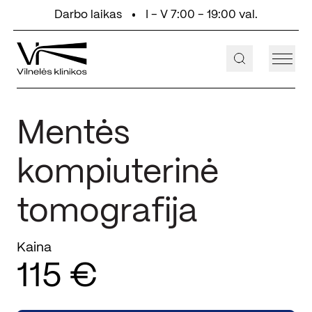
Eiti prie turinio
Darbo laikas
I - V 7:00 - 19:00 val.
+370 647 55 000
Aukštaičių g. 2, Vilnius
Mentės
kompiuterinė
tomografija
Kaina
115 €