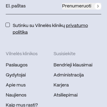
Prenumeruoti
Sutinku su Vilnelės klinikų
privatumo
politika
Vilnelės klinikos
Susisiekite
Paslaugos
Bendrieji klausimai
Gydytojai
Administracija
Apie mus
Karjera
Naujienos
Atsiliepimai
Kaip mus rasti?