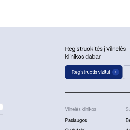
Registruokitės į Vilnelės
klinikas dabar
Registruotis vizitui
Vilnelės klinikos
Su
Paslaugos
Be