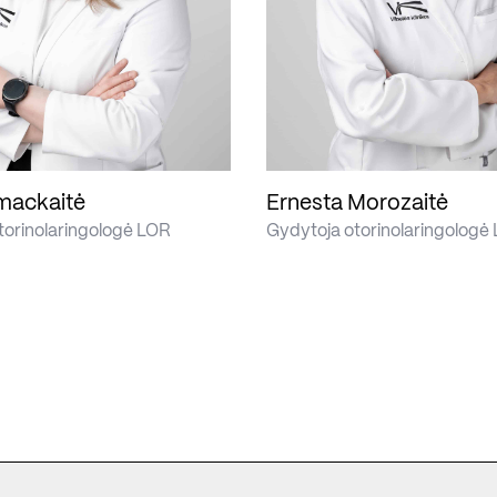
mackaitė
Ernesta Morozaitė
torinolaringologė LOR
Gydytoja otorinolaringologė