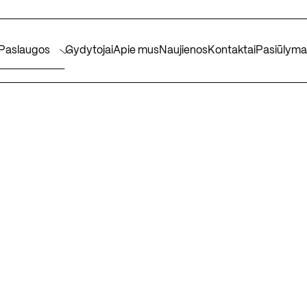
Paslaugos
Gydytojai
Apie mus
Naujienos
Kontaktai
Pasiūlyma