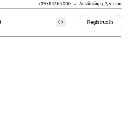
+370 647 55 000
Aukštaičių g. 2, Vilnius
i
Registruotis