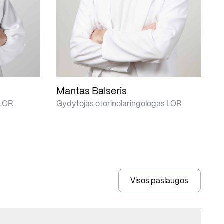
Mantas Balseris
 LOR
Gydytojas otorinolaringologas LOR
Visos paslaugos