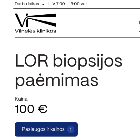
Eiti prie turinio
Darbo laikas
I - V 7:00 - 19:00 val.
LOR biopsijos
paėmimas
Kaina
100 €
Paslaugos ir kainos