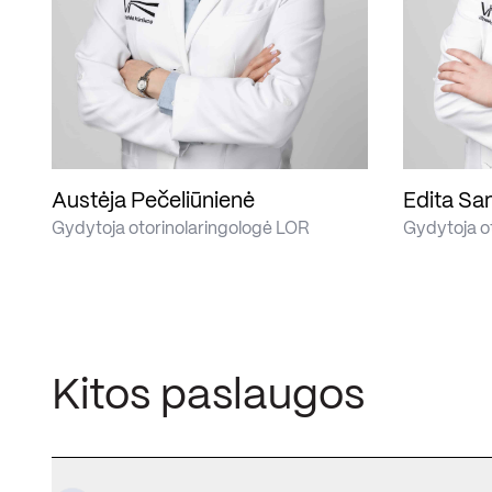
Austėja Pečeliūnienė
Edita Sa
Gydytoja otorinolaringologė LOR
Gydytoja o
Kitos paslaugos