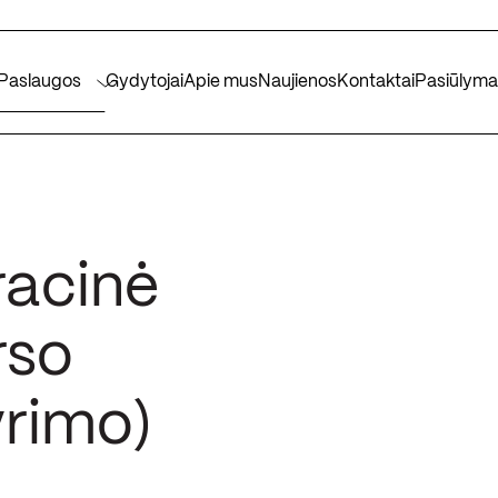
Paslaugos
Gydytojai
Apie mus
Naujienos
Kontaktai
Pasiūlyma
racinė
rso
yrimo)