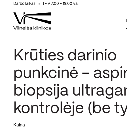
Eiti prie turinio
Darbo laikas
I - V 7:00 - 19:00 val.
Krūties darinio
punkcinė – aspi
biopsija ultraga
kontrolėje (be t
Kaina