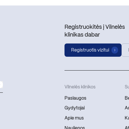
Registruokitės į Vilnelės
klinikas dabar
Registruotis vizitui
Vilnelės klinikos
Su
Paslaugos
Be
Gydytojai
Ad
Apie mus
Ka
Naujienos
At