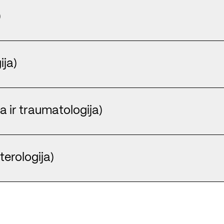
)
ija)
a ir traumatologija)
terologija)