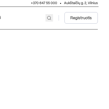
+370 647 55 000
Aukštaičių g. 2, Vilnius
i
Registruotis