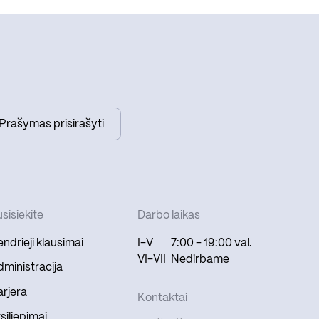
Prašymas prisirašyti
sisiekite
Darbo laikas
ndrieji klausimai
I-V
7:00 - 19:00 val.
VI-VII
Nedirbame
ministracija
rjera
Kontaktai
siliepimai