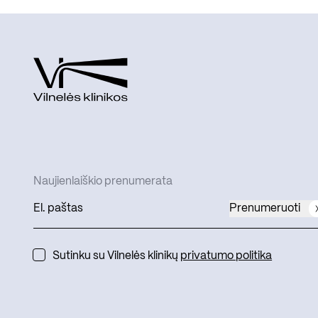
Naujienlaiškio prenumerata
Prenumeruoti
Sutinku su Vilnelės klinikų
privatumo politika