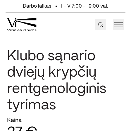
Eiti prie turinio
Darbo laikas
I - V 7:00 - 19:00 val.
+370 647 55 000
Aukštaičių g. 2, Vilnius
Klubo sąnario
dviejų krypčių
rentgenologinis
tyrimas
Kaina