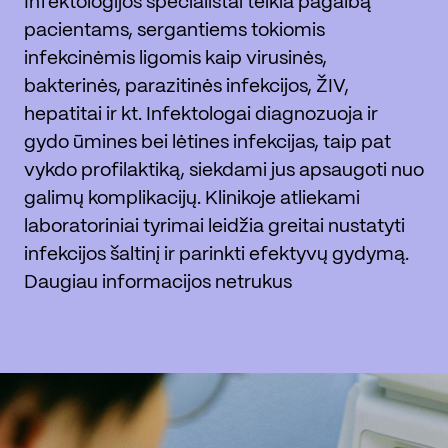
Infektologijos specialistai teikia pagalbą
pacientams, sergantiems tokiomis
infekcinėmis ligomis kaip virusinės,
bakterinės, parazitinės infekcijos, ŽIV,
hepatitai ir kt. Infektologai diagnozuoja ir
gydo ūmines bei lėtines infekcijas, taip pat
vykdo profilaktiką, siekdami jus apsaugoti nuo
galimų komplikacijų. Klinikoje atliekami
laboratoriniai tyrimai leidžia greitai nustatyti
infekcijos šaltinį ir parinkti efektyvų gydymą.
Daugiau informacijos netrukus