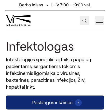
Eiti prie turinio
Darbo laikas
I - V 7:00 - 19:00 val.
+370 647 55 000
Aukštaičių g. 2, Vilnius
Infektologas
Infektologijos specialistai teikia pagalbą
pacientams, sergantiems tokiomis
infekcinėmis ligomis kaip virusinės,
bakterinės, parazitinės infekcijos, ŽIV,
hepatitai ir kt.
Paslaugos ir kainos