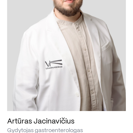
Artūras Jacinavičius
Dr
Gydytojas gastroenterologas
Gy