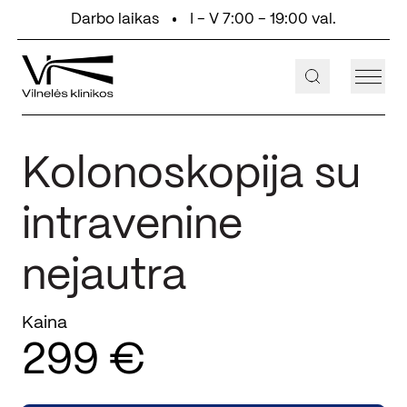
Eiti prie turinio
Darbo laikas
I - V 7:00 - 19:00 val.
+370 647 55 000
Aukštaičių g. 2, Vilnius
Kolonoskopija su
intravenine
nejautra
Kaina
299 €