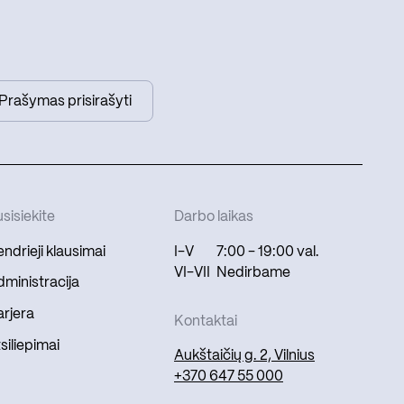
Prašymas prisirašyti
sisiekite
Darbo laikas
ndrieji klausimai
I-V
7:00 - 19:00 val.
VI-VII
Nedirbame
ministracija
rjera
Kontaktai
siliepimai
Aukštaičių g. 2, Vilnius
+370 647 55 000