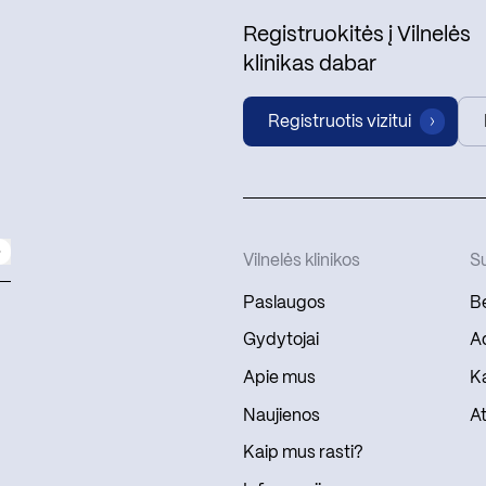
Registruokitės į Vilnelės
klinikas dabar
Registruotis vizitui
Vilnelės klinikos
Su
Paslaugos
Be
Gydytojai
Ad
Apie mus
Ka
Naujienos
At
Kaip mus rasti?