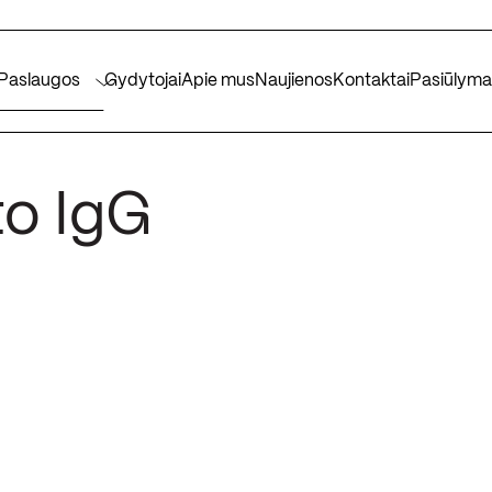
Paslaugos
Gydytojai
Apie mus
Naujienos
Kontaktai
Pasiūlyma
to IgG