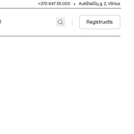
+370 647 55 000
Aukštaičių g. 2, Vilnius
i
Registruotis