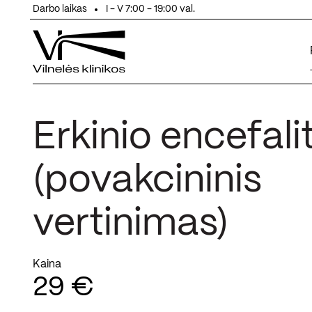
Eiti prie turinio
Darbo laikas
I - V 7:00 - 19:00 val.
Erkinio encefali
(povakcininis
vertinimas)
Kaina
29 €