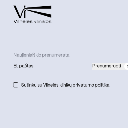
Naujienlaiškio prenumerata
Prenumeruoti
Sutinku su Vilnelės klinikų
privatumo politika