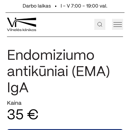
Eiti prie turinio
Darbo laikas
I - V 7:00 - 19:00 val.
+370 647 55 000
Aukštaičių g. 2, Vilnius
Endomiziumo
antikūniai (EMA)
IgA
Kaina
35 €