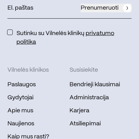
Prenumeruoti
Sutinku su Vilnelės klinikų
privatumo
politika
Vilnelės klinikos
Susisiekite
Paslaugos
Bendrieji klausimai
Gydytojai
Administracija
Apie mus
Karjera
Naujienos
Atsiliepimai
Kaip mus rasti?