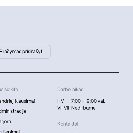
Prašymas prisirašyti
sisiekite
Darbo laikas
ndrieji klausimai
I-V
7:00 - 19:00 val.
VI-VII
Nedirbame
ministracija
rjera
Kontaktai
siliepimai