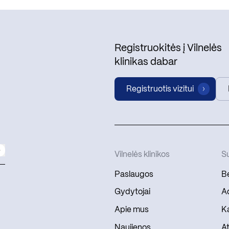
Registruokitės į Vilnelės
klinikas dabar
Registruotis vizitui
Vilnelės klinikos
Su
Paslaugos
Be
Gydytojai
Ad
Apie mus
Ka
Naujienos
At