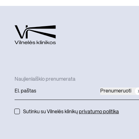
Naujienlaiškio prenumerata
Prenumeruoti
Sutinku su Vilnelės klinikų
privatumo politika