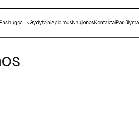
Paslaugos
Gydytojai
Apie mus
Naujienos
Kontaktai
Pasiūlyma
nos