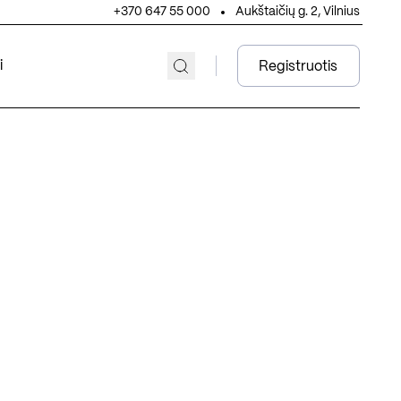
+370 647 55 000
Aukštaičių g. 2, Vilnius
i
Registruotis