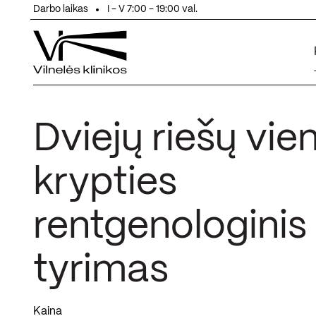
Eiti prie turinio
Darbo laikas
I - V 7:00 - 19:00 val.
Dviejų riešų vie
krypties
rentgenologinis
tyrimas
Kaina