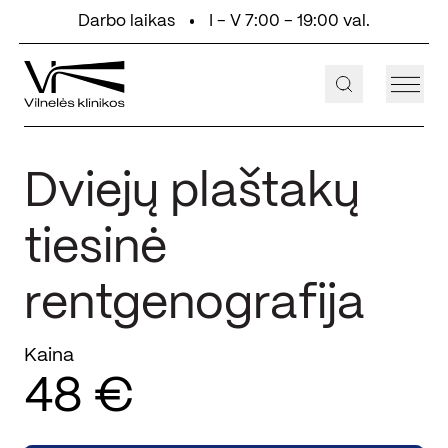
Eiti prie turinio
Darbo laikas
I - V 7:00 - 19:00 val.
+370 647 55 000
Aukštaičių g. 2, Vilnius
Dviejų plaštakų
tiesinė
rentgenografija
Kaina
48 €