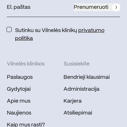
Prenumeruoti
Sutinku su Vilnelės klinikų
privatumo
politika
Vilnelės klinikos
Susisiekite
Paslaugos
Bendrieji klausimai
Gydytojai
Administracija
Apie mus
Karjera
Naujienos
Atsiliepimai
Kaip mus rasti?