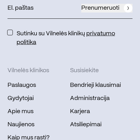
Prenumeruoti
Sutinku su Vilnelės klinikų
privatumo
politika
Vilnelės klinikos
Susisiekite
Paslaugos
Bendrieji klausimai
Gydytojai
Administracija
Apie mus
Karjera
Naujienos
Atsiliepimai
Kaip mus rasti?