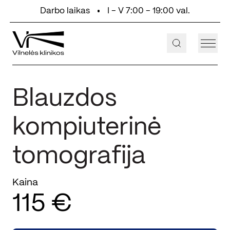
Eiti prie turinio
Darbo laikas
I - V 7:00 - 19:00 val.
+370 647 55 000
Aukštaičių g. 2, Vilnius
Blauzdos
kompiuterinė
tomografija
Kaina
115 €