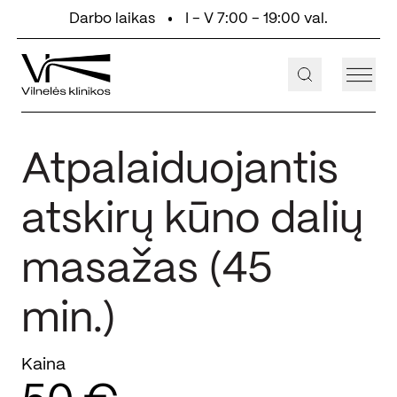
Eiti prie turinio
Darbo laikas
I - V 7:00 - 19:00 val.
+370 647 55 000
Aukštaičių g. 2, Vilnius
Atpalaiduojantis
atskirų kūno dalių
masažas (45
min.)
Kaina