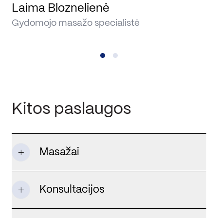
Laima Bloznelienė
R
Gydomojo masažo specialistė
Gy
Kitos paslaugos
Masažai
Konsultacijos