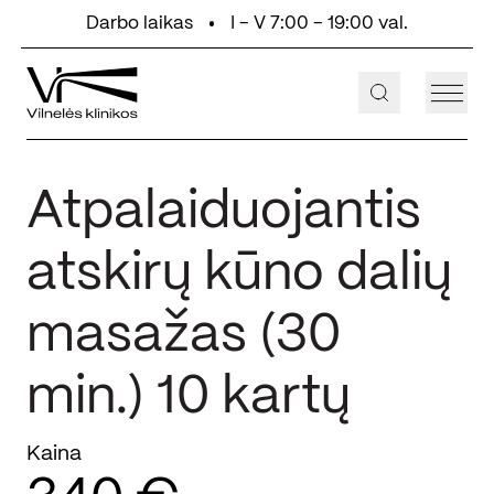
Eiti prie turinio
Darbo laikas
I - V 7:00 - 19:00 val.
+370 647 55 000
Aukštaičių g. 2, Vilnius
Atpalaiduojantis
atskirų kūno dalių
masažas (30
min.) 10 kartų
Kaina