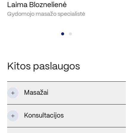
Laima Bloznelienė
R
Gydomojo masažo specialistė
Gy
Kitos paslaugos
Masažai
Konsultacijos