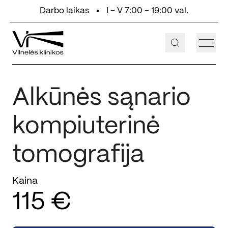
Eiti prie turinio
Darbo laikas
I - V 7:00 - 19:00 val.
+370 647 55 000
Aukštaičių g. 2, Vilnius
Alkūnės sąnario
kompiuterinė
tomografija
Kaina
115 €