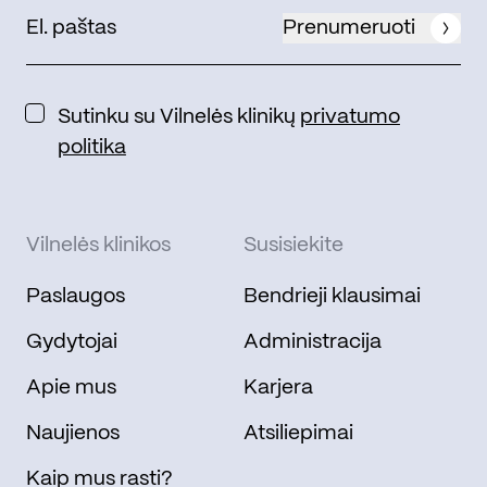
Prenumeruoti
Sutinku su Vilnelės klinikų
privatumo
politika
Vilnelės klinikos
Susisiekite
Paslaugos
Bendrieji klausimai
Gydytojai
Administracija
Apie mus
Karjera
Naujienos
Atsiliepimai
Kaip mus rasti?