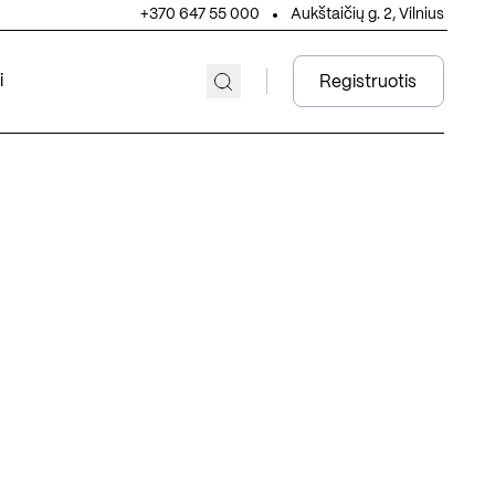
+370 647 55 000
Aukštaičių g. 2, Vilnius
i
Registruotis