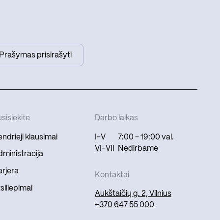
Prašymas prisirašyti
sisiekite
Darbo laikas
ndrieji klausimai
I-V
7:00 - 19:00 val.
VI-VII
Nedirbame
ministracija
rjera
Kontaktai
siliepimai
Aukštaičių g. 2, Vilnius
+370 647 55 000