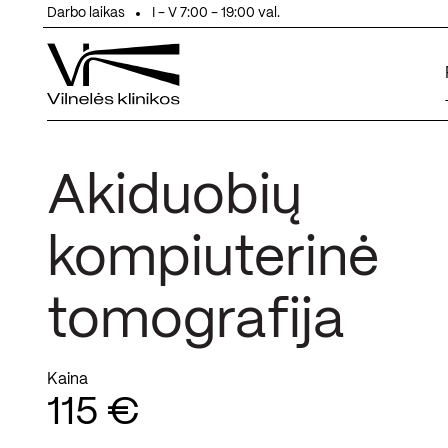
Eiti prie turinio
Darbo laikas
I - V 7:00 - 19:00 val.
Akiduobių
kompiuterinė
tomografija
Kaina
115 €