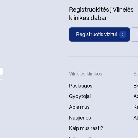
Registruokitės į Vilnelės
klinikas dabar
Registruotis vizitui
Vilnelės klinikos
Su
Paslaugos
Be
Gydytojai
Ad
Apie mus
Ka
Naujienos
At
Kaip mus rasti?