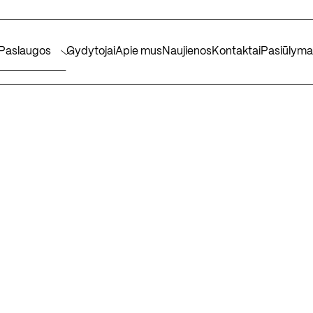
Paslaugos
Gydytojai
Apie mus
Naujienos
Kontaktai
Pasiūlyma