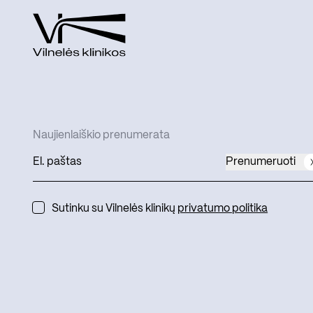
Naujienlaiškio prenumerata
Prenumeruoti
Sutinku su Vilnelės klinikų
privatumo politika