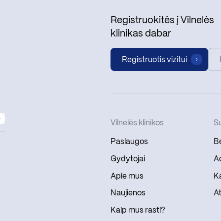
Registruokitės į Vilnelės
klinikas dabar
Registruotis vizitui
Vilnelės klinikos
Su
Paslaugos
Be
Gydytojai
Ad
Apie mus
Ka
Naujienos
At
Kaip mus rasti?