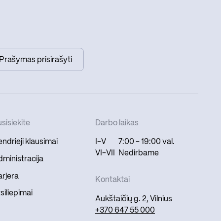
Prašymas prisirašyti
sisiekite
Darbo laikas
ndrieji klausimai
I-V
7:00 - 19:00 val.
VI-VII
Nedirbame
ministracija
rjera
Kontaktai
siliepimai
Aukštaičių g. 2, Vilnius
+370 647 55 000