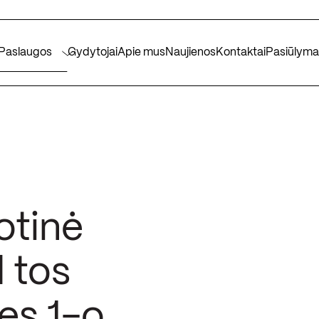
Paslaugos
Gydytojai
Apie mus
Naujienos
Kontaktai
Pasiūlyma
otinė
l tos
es 1-o