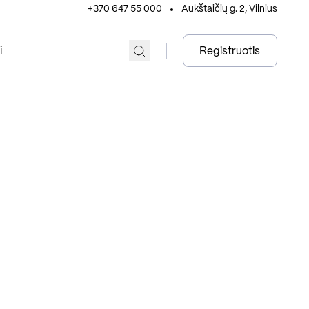
+370 647 55 000
Aukštaičių g. 2, Vilnius
i
Registruotis