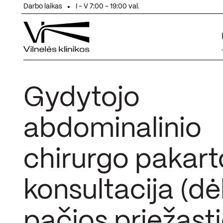
Eiti prie turinio
Darbo laikas
I - V 7:00 - 19:00 val.
Gydytojo
abdominalinio
chirurgo pakart
konsultacija (dė
pačios priežasti