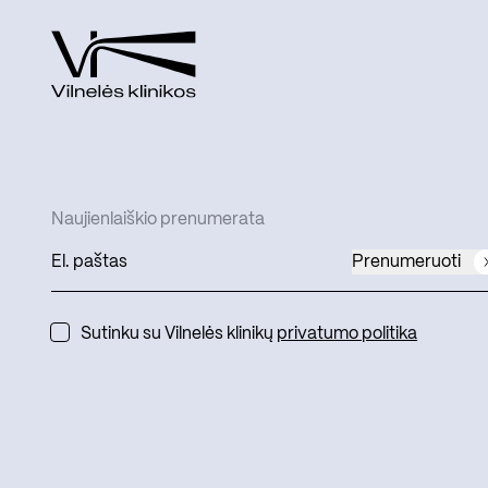
Naujienlaiškio prenumerata
Prenumeruoti
Sutinku su Vilnelės klinikų
privatumo politika