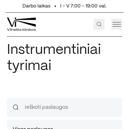
Eiti prie turinio
Darbo laikas
I - V 7:00 - 19:00 val.
+370 647 55 000
Aukštaičių g. 2, Vilnius
Instrumentiniai
tyrimai