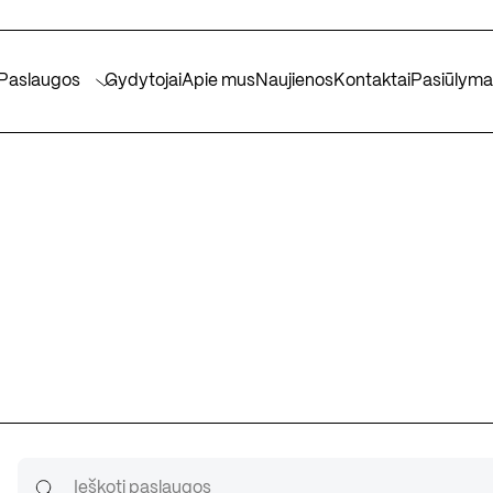
Paslaugos
Gydytojai
Apie mus
Naujienos
Kontaktai
Pasiūlyma