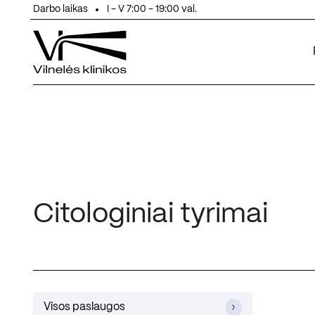
Eiti prie turinio
Darbo laikas
I - V 7:00 - 19:00 val.
Citologiniai tyrimai
Visos paslaugos