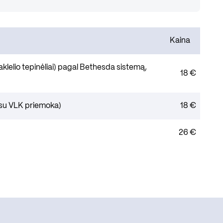
Kaina
aklelio tepinėliai) pagal Bethesda sistemą,
18 €
 (su VLK priemoka)
18 €
26 €