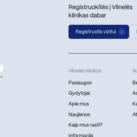
Registruokitės į Vilnelės
klinikas dabar
Registruotis vizitui
Vilnelės klinikos
Su
Paslaugos
Be
Gydytojai
Ad
Apie mus
Ka
Naujienos
At
Kaip mus rasti?
Informacija