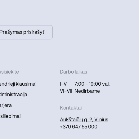
Prašymas prisirašyti
sisiekite
Darbo laikas
ndrieji klausimai
I-V
7:00 - 19:00 val.
VI-VII
Nedirbame
ministracija
rjera
Kontaktai
siliepimai
Aukštaičių g. 2, Vilnius
+370 647 55 000