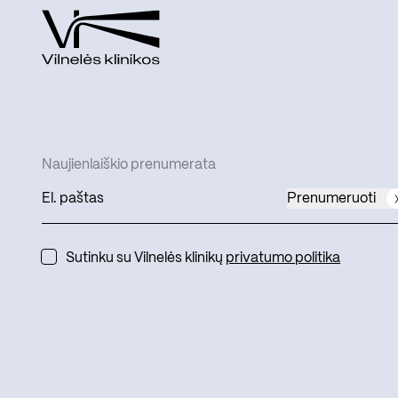
Naujienlaiškio prenumerata
Prenumeruoti
Sutinku su Vilnelės klinikų
privatumo politika