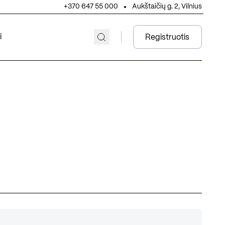
+370 647 55 000
Aukštaičių g. 2, Vilnius
i
Registruotis