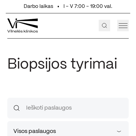
Eiti prie turinio
Darbo laikas
I - V 7:00 - 19:00 val.
+370 647 55 000
Aukštaičių g. 2, Vilnius
Biopsijos tyrimai
Visos paslaugos