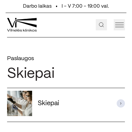
Eiti prie turinio
Darbo laikas
I - V 7:00 - 19:00 val.
+370 647 55 000
Aukštaičių g. 2, Vilnius
Paslaugos
Skiepai
Skiepai