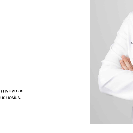
antų gydymas
usiuosius.