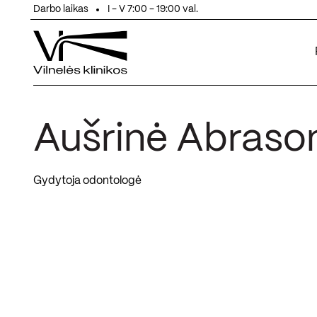
Eiti prie turinio
Darbo laikas
I - V 7:00 - 19:00 val.
Aušrinė Abraso
Gydytoja odontologė