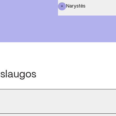
Narystės
+
aslaugos