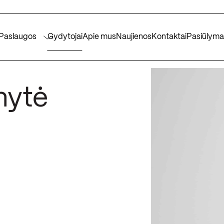
Gydytojai
Apie mus
Naujienos
Kontaktai
Pasiūlyma
Paslaugos
nytė