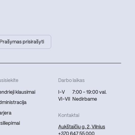
Prašymas prisirašyti
sisiekite
Darbo laikas
ndrieji klausimai
I-V
7:00 - 19:00 val.
VI-VII
Nedirbame
ministracija
rjera
Kontaktai
siliepimai
Aukštaičių g. 2, Vilnius
+370 647 55 000