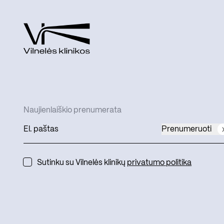
Naujienlaiškio prenumerata
Prenumeruoti
Sutinku su Vilnelės klinikų
privatumo politika