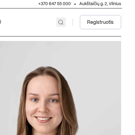
+370 647 55 000
Aukštaičių g. 2, Vilnius
i
Registruotis