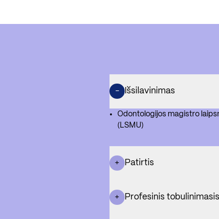
Išsilavinimas
-
Odontologijos magistro laipsn
(LSMU)
Patirtis
+
Profesinis tobulinimasi
+