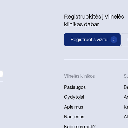
Registruokitės į Vilnelės
klinikas dabar
Registruotis vizitui
Vilnelės klinikos
Su
Paslaugos
Be
Gydytojai
Ad
Apie mus
Ka
Naujienos
At
Kaip mus rasti?